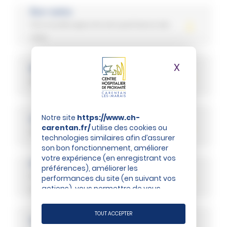
Éco-soins
Une nouvelle approche de la pertinence des
soins
X
Masquer 
BEGES
Bilan des Émissions de Gaz à Effet de Serre
Notre site
https://www.ch-
Décret Éco-Énergie Tertiaire
carentan.fr/
utilise des cookies ou
DEET
technologies similaires afin d’assurer
son bon fonctionnement, améliorer
votre expérience (en enregistrant vos
Plan Mobilité
préférences), améliorer les
Pour les agents du CH de Carentan-les-Marais
performances du site (en suivant vos
actions), vous permettre de vous
et l’EHPAD de Sainte-Marie-du-Mont
connecter à vos réseaux sociaux et d’y
partager des contenus depuis notre
TOUT ACCEPTER
site et enfin, afficher de la publicité
Modernisation de la GTC