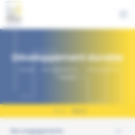
Panneau de gestion des cookies
Développement durable
Accueil
›
Nos engagements
›
Développement
durable
Retour
Nos engagements