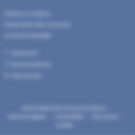
Patients et visiteurs
Présentation des structures
Le centre hospitalier
Espace pro
Revue de presse
Plan d'accès
2020 © Hôpital de Carentan les Marais
Mentions légales
Accessibilité
Plan du site
Cookies