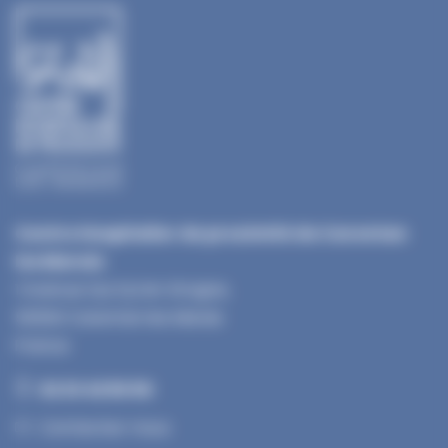
Centre Hospitalier de proximité de Carentan
les Marais
1 Avenue Qui Qu’en Grogne,
50500 Carentan les Marais
France
02 33 42 50 50
Contactez-nous