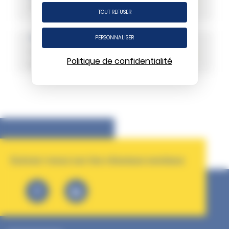
personnalisée sur notre site ou ceux de
Gestion Technique Centralisée
nos partenaires. Certains traceurs non
TOUT REFUSER
classés peuvent être déposés sur
notre site. Le dépôt de certains cookies
Tri Sélectif
PERSONNALISER
nécessite votre consentement
Le tri sélectif se met en place au Centre
préalable.
Politique de confidentialité
Hospitalier de Carentan-les-Marais
Suivez-nous sur les réseaux sociaux